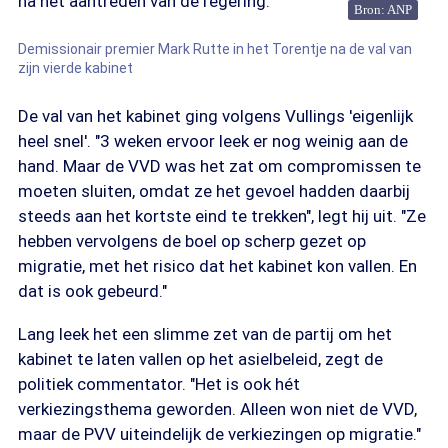
na het aantreden van de regering.
Bron: ANP
Demissionair premier Mark Rutte in het Torentje na de val van
zijn vierde kabinet
De val van het kabinet ging volgens Vullings 'eigenlijk
heel snel'. "3 weken ervoor leek er nog weinig aan de
hand. Maar de VVD was het zat om compromissen te
moeten sluiten, omdat ze het gevoel hadden daarbij
steeds aan het kortste eind te trekken", legt hij uit. "Ze
hebben vervolgens de boel op scherp gezet op
migratie, met het risico dat het kabinet kon vallen. En
dat is ook gebeurd."
Lang leek het een slimme zet van de partij om het
kabinet te laten vallen op het asielbeleid, zegt de
politiek commentator. "Het is ook hét
verkiezingsthema geworden. Alleen won niet de VVD,
maar de PVV uiteindelijk de verkiezingen op migratie."