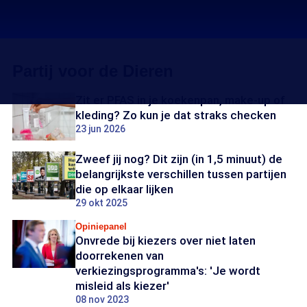
Partij voor de Dieren
Zit er PFAS in je koekenpan, make-up of
kleding? Zo kun je dat straks checken
23 jun 2026
Zweef jij nog? Dit zijn (in 1,5 minuut) de
belangrijkste verschillen tussen partijen
die op elkaar lijken
29 okt 2025
Opiniepanel
Onvrede bij kiezers over niet laten
doorrekenen van
verkiezingsprogramma's: 'Je wordt
misleid als kiezer'
08 nov 2023