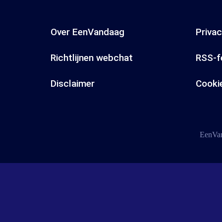
Over EenVandaag
Priva
Richtlijnen webchat
RSS-f
Disclaimer
Cooki
EenVan