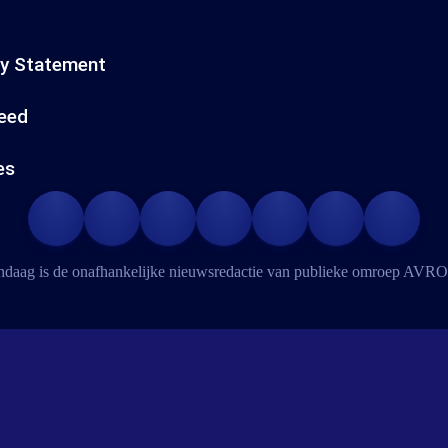
cy Statement
eed
es
daag is de onafhankelijke nieuwsredactie van publieke omroep
AVRO