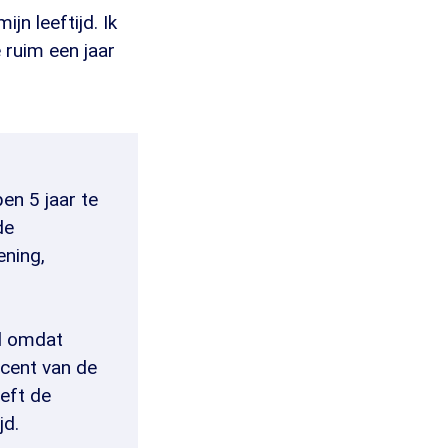
jn leeftijd. Ik
e ruim een jaar
en 5 jaar te
de
ening,
ld omdat
cent van de
eft de
jd.