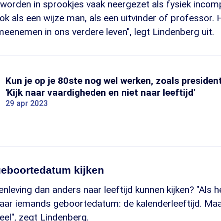
orden in sprookjes vaak neergezet als fysiek incom
k als een wijze man, als een uitvinder of professor. H
eenemen in ons verdere leven", legt Lindenberg uit.
Kun je op je 80ste nog wel werken, zoals presiden
'Kijk naar vaardigheden en niet naar leeftijd'
29 apr 2023
geboortedatum kijken
leving dan anders naar leeftijd kunnen kijken? "Als he
naar iemands geboortedatum: de kalenderleeftijd. Maa
veel", zegt Lindenberg.