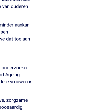
ie van ouderen
minder aankan,
nsen
 we dat toe aan
t onderzoeker
nd Ageing.
dere vrouwen is
ieve, zorgzame
 boosaardig.