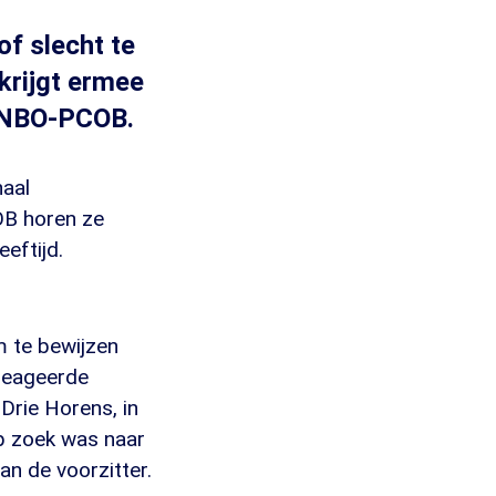
of slecht te
krijgt ermee
 ANBO-PCOB.
naal
OB horen ze
eftijd.
m te bewijzen
 reageerde
Drie Horens, in
p zoek was naar
an de voorzitter.