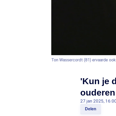
Ton Wassercordt (81) ervaarde ook l
'Kun je d
ouderen 
27 jan 2025, 16:0
Delen