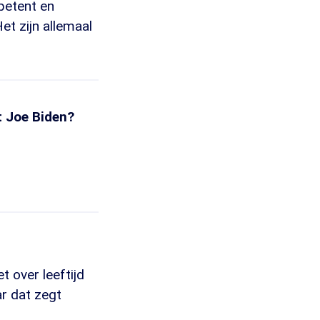
petent en
et zijn allemaal
t Joe Biden?
t over leeftijd
r dat zegt