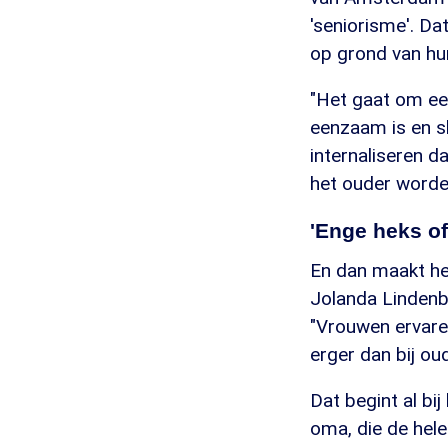
'seniorisme'. Da
op grond van hun
"Het gaat om ee
eenzaam is en s
internaliseren d
het ouder worden
'Enge heks o
En dan maakt het
Jolanda Lindenb
"Vrouwen ervare
erger dan bij ou
Dat begint al bi
oma, die de hele