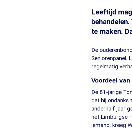
Leeftijd mag
behandelen. 
te maken. D
De ouderenbond 
Seniorenpanel. 
regelmatig verh
Voordeel van 
De 81-jarige To
dat hij ondanks 
anderhalf jaar g
het Limburgse H
iemand, kreeg Wa