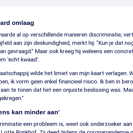
card omlaag
arde al op verschillende manieren discriminatie, verte
jfeld aan zijn deskundigheid, merkt hij: "Kun je dat n
dan gevraagd." Maar ook kreeg hij weleens een concret
em 'echt kwaad'.
atschappij wilde het limiet van mijn kaart verlagen.
en, ik vorm geen enkel financieel risico. Ik ben in ber
an te tonen dat het een onjuiste beslissing was. Maar
ekregen."
ens kan minder aan'
criminatie een probleem is, weet ook onderzoeker aan 
otte Brinkhof. Zij deed tijdens de coronapandemie 