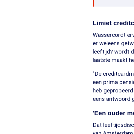
Limiet credit
Wassercordt erva
er weleens getwi
leeftijd? wordt 
laatste maakt h
"De creditcardma
een prima pensio
heb geprobeerd a
eens antwoord g
'Een ouder m
Dat leeftijdsdis
van Amsterdam L