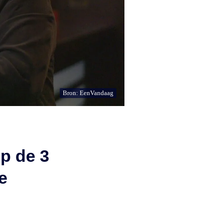
Bron: EenVandaag
op de 3
e