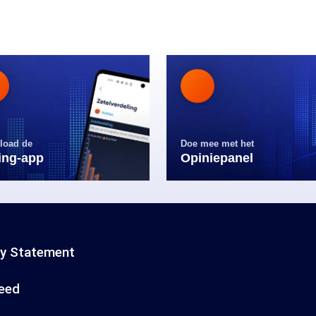
load de
Doe mee met het
ling-app
Opiniepanel
cy Statement
eed