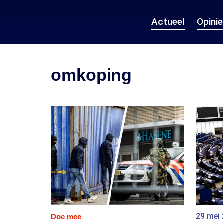
Actueel
Opini
omkoping
29 mei
Doe mee