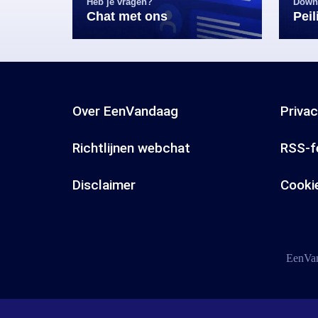
Heb je vragen?
Down
Chat met ons
Pei
Over EenVandaag
Priva
Richtlijnen webchat
RSS-f
Disclaimer
Cooki
EenVan