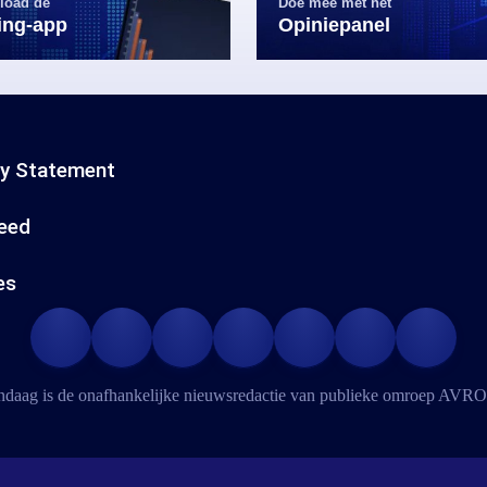
load de
Doe mee met het
ling-app
Opiniepanel
cy Statement
eed
es
daag is de onafhankelijke nieuwsredactie van publieke omroep
AVRO