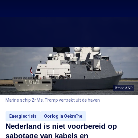
Bron: ANP
Marine schip Zr.Ms. Tromp vertrekt uit de haven
Energiecrisis
Oorlog in Oekraïne
Nederland is niet voorbereid op
sabotage van kabels en