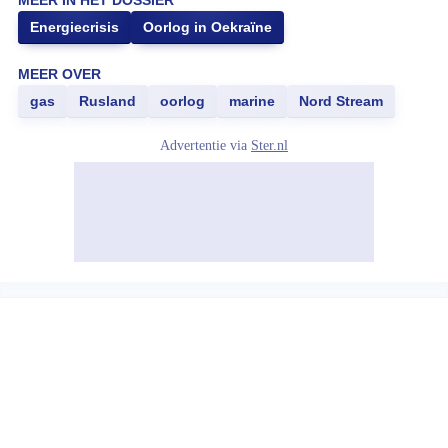
MEER IN HET DOSSIER
Energiecrisis
Oorlog in Oekraïne
MEER OVER
gas
Rusland
oorlog
marine
Nord Stream
Advertentie via
Ster.nl