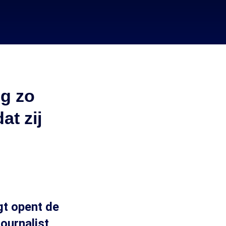
ng zo
at zij
gt opent de
ournalist