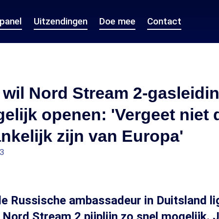
epanel
Uitzendingen
Doe mee
Contact
wil Nord Stream 2-gasleidi
elijk openen: 'Vergeet niet d
nkelijk zijn van Europa'
53
de Russische ambassadeur in Duitsland li
Nord Stream 2 pijplijn zo snel mogelijk. J