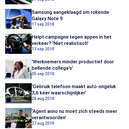
Samsung aangeklaagd om rokende
Galaxy Note 9
17 sep 2018
Helpt campagne tegen appen in het
verkeer? 'Niet realistisch'
13 sep 2018
'Werknemers minder productief door
bellende collega's'
05 sep 2018
'Gebruik telefoon maakt auto-ongeluk
3,6 keer waarschijnlijker'
28 aug 2018
‘Agent anno nu moet zich steeds meer
verantwoorden’
27 aug 2018