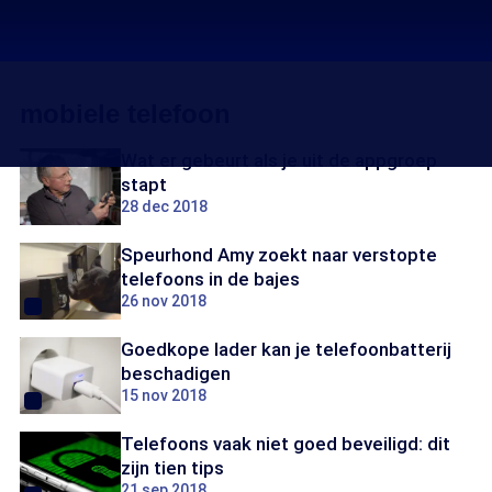
mobiele telefoon
Wat er gebeurt als je uit de appgroep
stapt
28 dec 2018
Speurhond Amy zoekt naar verstopte
telefoons in de bajes
26 nov 2018
Goedkope lader kan je telefoonbatterij
beschadigen
15 nov 2018
Telefoons vaak niet goed beveiligd: dit
zijn tien tips
21 sep 2018