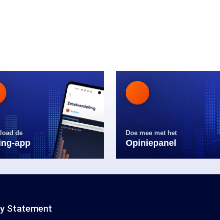
load de
Doe mee met het
ling-app
Opiniepanel
cy Statement