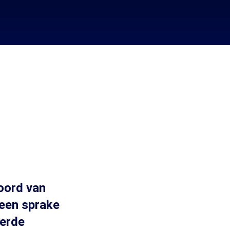
moord van
geen sprake
eerde