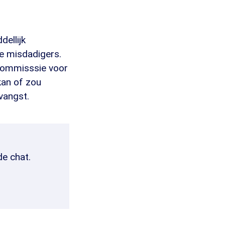
ellijk
de misdadigers.
scommisssie voor
an of zou
vangst.
de chat.