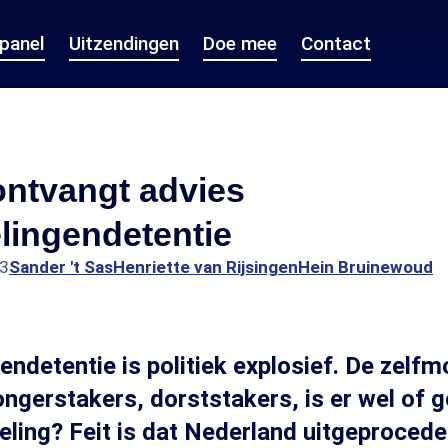
epanel
Uitzendingen
Doe mee
Contact
ontvangt advies
lingendetentie
23
Sander 't Sas
Henriette van Rijsingen
Hein Bruinewoud
ndetentie is politiek explosief. De zelf
ngerstakers, dorststakers, is er wel of 
ling? Feit is dat Nederland uitgeproced