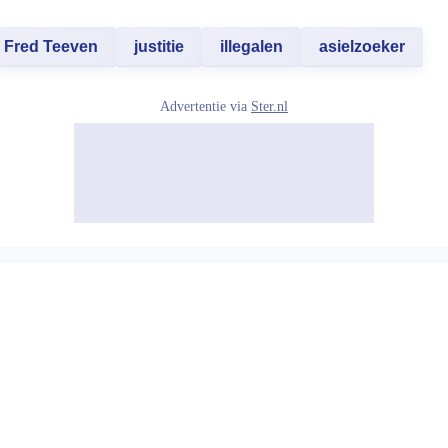
Fred Teeven
justitie
illegalen
asielzoeker
Advertentie via
Ster.nl