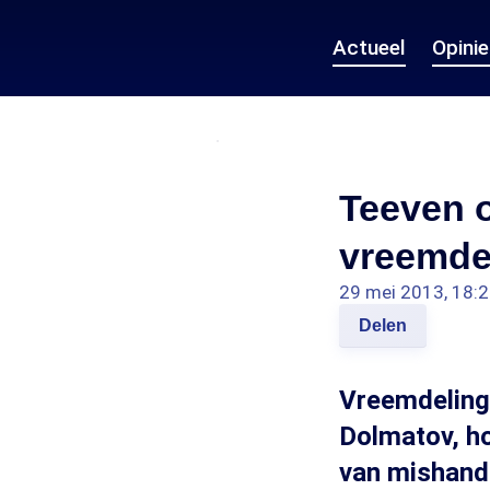
Actueel
Opini
Teeven 
vreemde
29 mei 2013, 18:
Delen
Vreemdelinge
Dolmatov, ho
van mishande