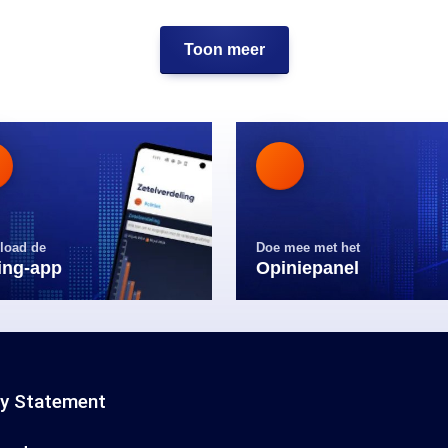
Toon meer
load de
Doe mee met het
ling-app
Opiniepanel
cy Statement