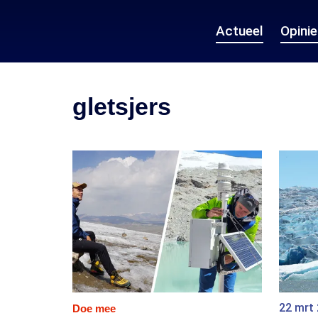
Actueel
Opini
gletsjers
22 mrt
Doe mee