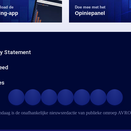
load de
Doe mee met het
ling-app
Opiniepanel
cy Statement
eed
es
daag is de onafhankelijke nieuwsredactie van publieke omroep
AVRO