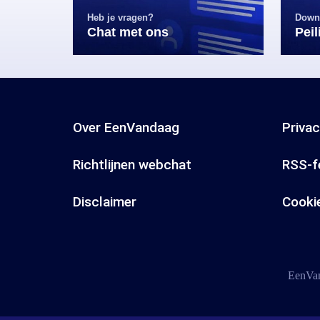
Heb je vragen?
Down
Chat met ons
Pei
Over EenVandaag
Priva
Richtlijnen webchat
RSS-f
Disclaimer
Cooki
EenVan