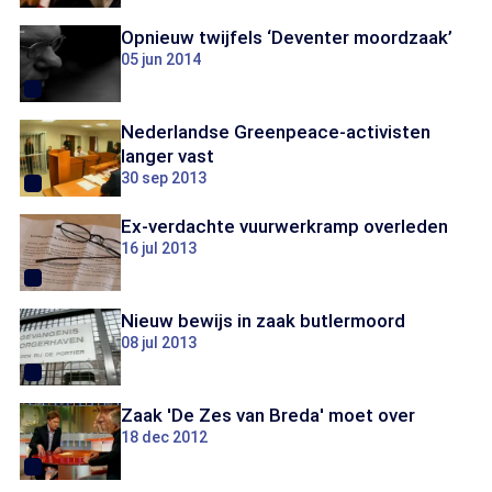
Opnieuw twijfels ‘Deventer moordzaak’
05 jun 2014
Nederlandse Greenpeace-activisten
langer vast
30 sep 2013
Ex-verdachte vuurwerkramp overleden
16 jul 2013
Nieuw bewijs in zaak butlermoord
08 jul 2013
Zaak 'De Zes van Breda' moet over
18 dec 2012