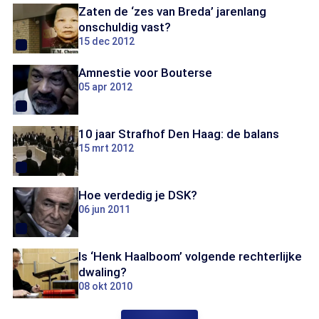
Zaten de ‘zes van Breda’ jarenlang
onschuldig vast?
15 dec 2012
Amnestie voor Bouterse
05 apr 2012
10 jaar Strafhof Den Haag: de balans
15 mrt 2012
Hoe verdedig je DSK?
06 jun 2011
Is ‘Henk Haalboom’ volgende rechterlijke
dwaling?
08 okt 2010