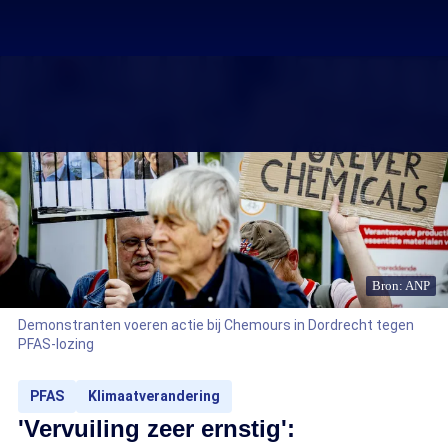
Bron: ANP
Demonstranten voeren actie bij Chemours in Dordrecht tegen
PFAS-lozing
PFAS
Klimaatverandering
'Vervuiling zeer ernstig':