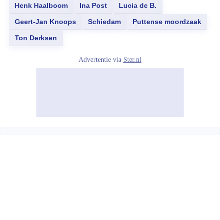
Henk Haalboom
Ina Post
Lucia de B.
Geert-Jan Knoops
Schiedam
Puttense moordzaak
Ton Derksen
Advertentie via
Ster.nl