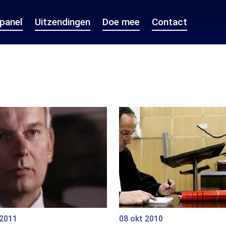
epanel
Uitzendingen
Doe mee
Contact
 2011
08 okt 2010