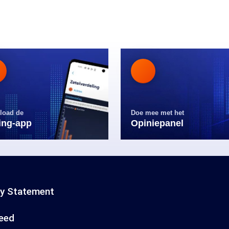
load de
Doe mee met het
ling-app
Opiniepanel
cy Statement
eed