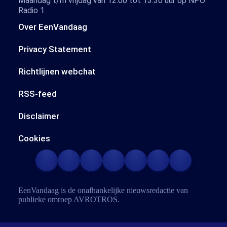
Maandag t/m vrijdag van 12.00 tot 13.30 uur op NPO
Radio 1
Over EenVandaag
Privacy Statement
Richtlijnen webchat
RSS-feed
Disclaimer
Cookies
EenVandaag is de onafhankelijke nieuwsredactie van
publieke omroep
AVROTROS
.