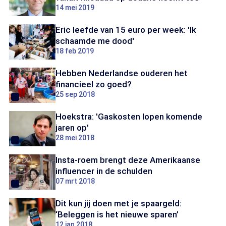
14 mei 2019
Eric leefde van 15 euro per week: 'Ik
schaamde me dood'
18 feb 2019
Hebben Nederlandse ouderen het
financieel zo goed?
25 sep 2018
Hoekstra: 'Gaskosten lopen komende
jaren op'
28 mei 2018
Insta-roem brengt deze Amerikaanse
influencer in de schulden
07 mrt 2018
Dit kun jij doen met je spaargeld:
‘Beleggen is het nieuwe sparen’
12 jan 2018