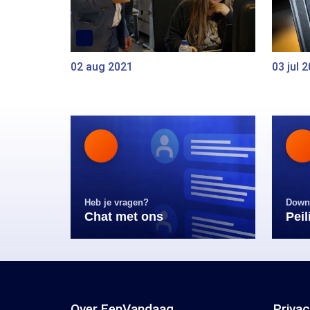
02 aug 2021
03 jul 
Heb je vragen?
Down
Chat met ons
Pei
Over EenVandaag
Priva