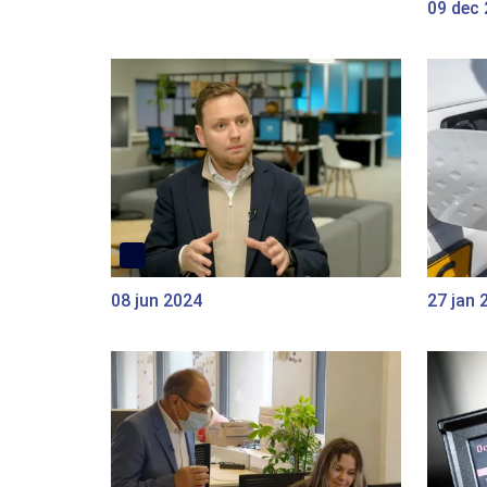
09 dec
08 jun 2024
27 jan 