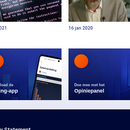
2021
16 jan 2020
load de
Doe mee met het
ling-app
Opiniepanel
cy Statement