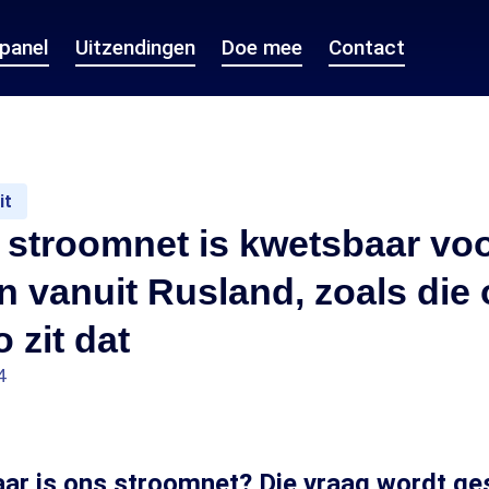
epanel
Uitzendingen
Doe mee
Contact
it
 stroomnet is kwetsbaar vo
n vanuit Rusland, zoals die
 zit dat
4
ar is ons stroomnet? Die vraag wordt ge