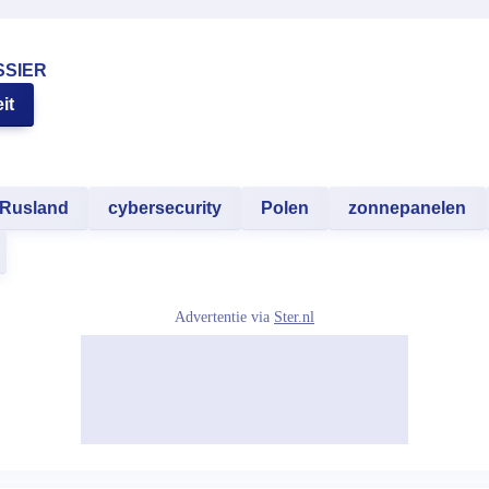
SSIER
it
Rusland
cybersecurity
Polen
zonnepanelen
Advertentie via
Ster.nl