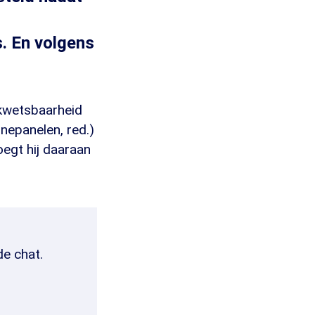
. En volgens
kwetsbaarheid
nepanelen, red.)
oegt hij daaraan
de chat.