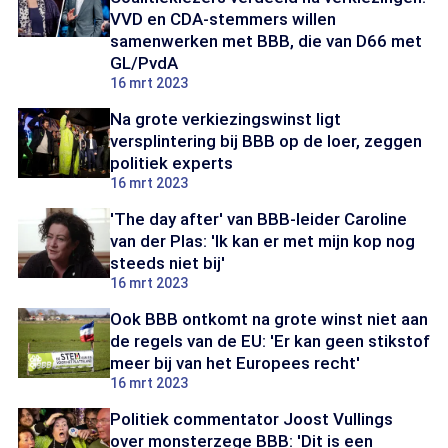
VVD en CDA-stemmers willen
samenwerken met BBB, die van D66 met
GL/PvdA
16 mrt 2023
Na grote verkiezingswinst ligt
versplintering bij BBB op de loer, zeggen
politiek experts
16 mrt 2023
'The day after' van BBB-leider Caroline
van der Plas: 'Ik kan er met mijn kop nog
steeds niet bij'
16 mrt 2023
Ook BBB ontkomt na grote winst niet aan
de regels van de EU: 'Er kan geen stikstof
meer bij van het Europees recht'
16 mrt 2023
Politiek commentator Joost Vullings
over monsterzege BBB: 'Dit is een