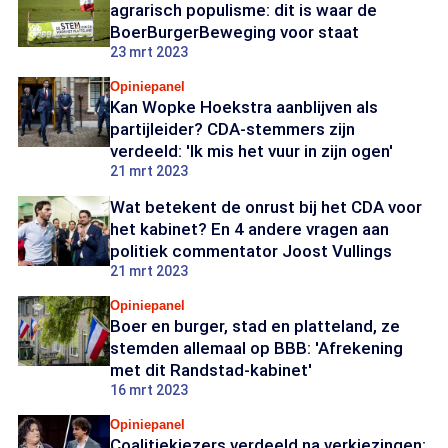
agrarisch populisme: dit is waar de
BoerBurgerBeweging voor staat
23 mrt 2023
Opiniepanel
Kan Wopke Hoekstra aanblijven als
partijleider? CDA-stemmers zijn
verdeeld: 'Ik mis het vuur in zijn ogen'
21 mrt 2023
Wat betekent de onrust bij het CDA voor
het kabinet? En 4 andere vragen aan
politiek commentator Joost Vullings
21 mrt 2023
Opiniepanel
Boer en burger, stad en platteland, ze
stemden allemaal op BBB: 'Afrekening
met dit Randstad-kabinet'
16 mrt 2023
Opiniepanel
Coalitiekiezers verdeeld na verkiezingen: