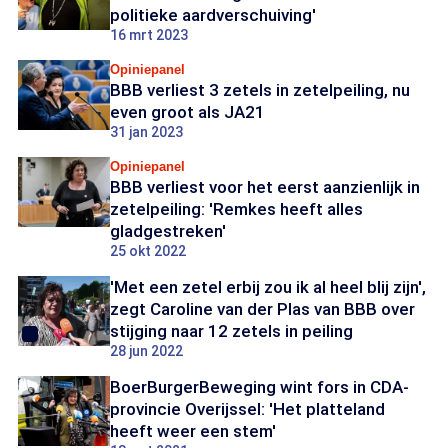
politieke aardverschuiving'
16 mrt 2023
Opiniepanel
BBB verliest 3 zetels in zetelpeiling, nu
even groot als JA21
31 jan 2023
Opiniepanel
BBB verliest voor het eerst aanzienlijk in
zetelpeiling: 'Remkes heeft alles
gladgestreken'
25 okt 2022
'Met een zetel erbij zou ik al heel blij zijn',
zegt Caroline van der Plas van BBB over
stijging naar 12 zetels in peiling
28 jun 2022
BoerBurgerBeweging wint fors in CDA-
provincie Overijssel: 'Het platteland
heeft weer een stem'