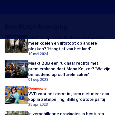
BoerBurgerbeweging
Leidt krimp Nederlandse veestapel tot
meer koeien en uitstoot op andere
plekken? 'Hangt af van het land'
10 mei 2024
Maakt BBB een ruk naar rechts met
premierskandidaat Mona Keijzer? 'We zijn
behoudend op culturele zaken'
01 sep 2023
Opiniepanel
VVD voor het eerst in jaren niet meer aan
kop in zetelpeiling, BBB grootste partij
25 apr 2023
In verschillende provincies is besturen