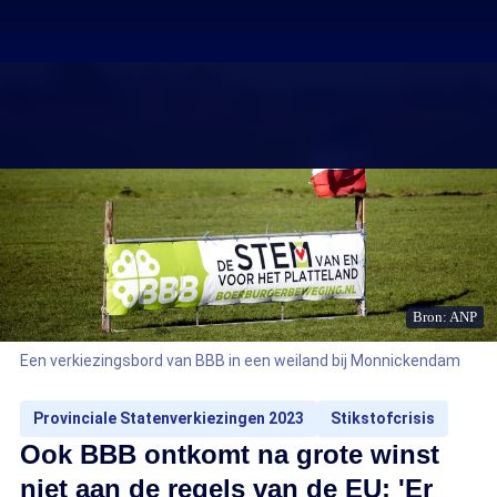
Bron: ANP
Een verkiezingsbord van BBB in een weiland bij Monnickendam
Provinciale Statenverkiezingen 2023
Stikstofcrisis
Ook BBB ontkomt na grote winst
niet aan de regels van de EU: 'Er