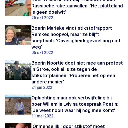
Russische raketaanvallen: 'Het platteland
is geen doelwit'
25 okt 2022
Boerin Marieke vindt stikstofrapport
Remkes hoopvol, maar ze blijft
sceptisch: 'Onveiligheidsgevoel nog niet
weg'
05 okt 2022
Boerin Noortje doet niet mee aan protest
in Stroe, ook al is ze tegen de
stikstofplannen: 'Proberen het op een
andere manier'
21 jun 2022
Opluchting maar ook vertwijfeling bij
boer Willem in Lviv na toespraak Poetin:
'Je weet nooit waar hij nog mee komt'
11 mei 2022
'Onmenselijk': door stikstof moet