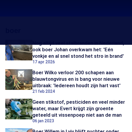
boer
Nog altijd veel stalbranden in Nederland,
ook boer Johan overkwam het: 'Eén
vonkje en al snel stond het stro in brand'
17 apr 2026
Boer Wilko verloor 200 schapen aan
blauwtongvirus en is bang voor nieuwe
uitbraak: 'Iedereen houdt zijn hart vast'
21 feb 2024
Geen stikstof, pesticiden en veel minder
water, maar Evert krijgt zijn groente
geteeld uit vissenpoep niet aan de man
06 jan 2023
Boer Willem in Lviv blijft nuchter onder