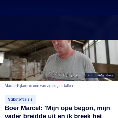
Bron: EenVandaag
Marcel Rijkers in een van zijn lege stallen
Stikstofcrisis
Boer Marcel: 'Mijn opa begon, mijn
vader breidde uit en ik breek het