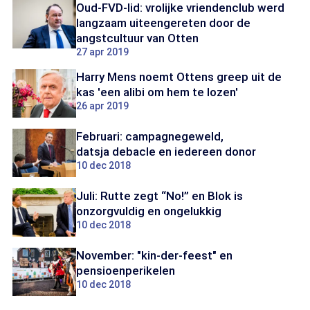
Oud-FVD-lid: vrolijke vriendenclub werd
langzaam uiteengereten door de
angstcultuur van Otten
27 apr 2019
Harry Mens noemt Ottens greep uit de
kas 'een alibi om hem te lozen'
26 apr 2019
Februari: campagnegeweld,
datsja debacle en iedereen donor
10 dec 2018
Juli: Rutte zegt “No!” en Blok is
onzorgvuldig en ongelukkig
10 dec 2018
November: "kin-der-feest" en
pensioenperikelen
10 dec 2018