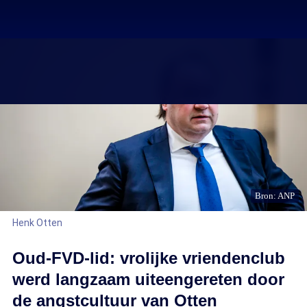
Bron: ANP
Henk Otten
Oud-FVD-lid: vrolijke vriendenclub
werd langzaam uiteengereten door
de angstcultuur van Otten