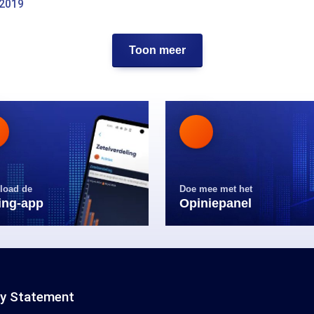
 2019
Toon meer
load de
Doe mee met het
ling-app
Opiniepanel
cy Statement