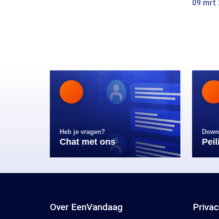
09 mrt
Heb je vragen?
Down
Chat met ons
Pei
Over EenVandaag
Priva