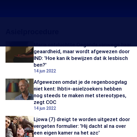
Asielprocedure
Maria ontvluchtte Oeganda vanwege haar
geaardheid, maar wordt afgewezen door
IND: 'Hoe kan ik bewijzen dat ik lesbisch
ben?'
14 jun 2022
Afgewezen omdat je de regenboogvlag
niet kent: lhbti+-asielzoekers hebben
nog steeds te maken met stereotypes,
zegt COC
14 jun 2022
Ljowa (7) dreigt te worden uitgezet door
vergeten formulier: 'Hij dacht al na over
een eigen kamer na het azc'