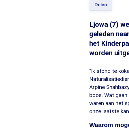
Delen
Ljowa (7) we
geleden naar
het Kinderpa
worden uitge
"Ik stond te kok
Naturalisatiedie
Arpine Shahbazya
boos. Wat gaan 
waren aan het sp
onze laatste kan
Waarom mogen