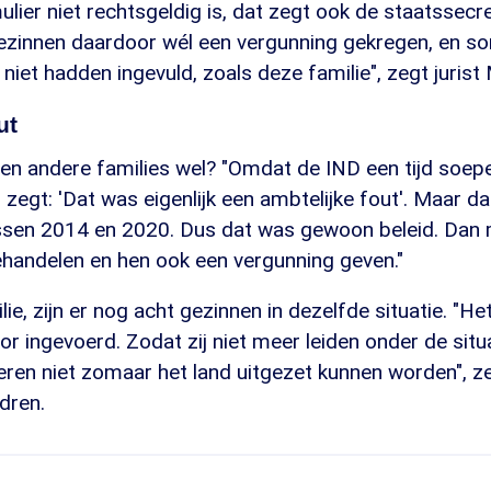
mulier niet rechtsgeldig is, dat zegt ook de staatssecr
zinnen daardoor wél een vergunning gekregen, en so
 niet hadden ingevuld, zoals deze familie", zegt jurist
ut
n andere families wel? "Omdat de IND een tijd soepe
 zegt: 'Dat was eigenlijk een ambtelijke fout'. Maar d
ussen 2014 en 2020. Dus dat was gewoon beleid. Dan 
ehandelen en hen ook een vergunning geven."
ie, zijn er nog acht gezinnen in dezelfde situatie. "H
oor ingevoerd. Zodat zij niet meer leiden onder de situ
eren niet zomaar het land uitgezet kunnen worden", z
dren.