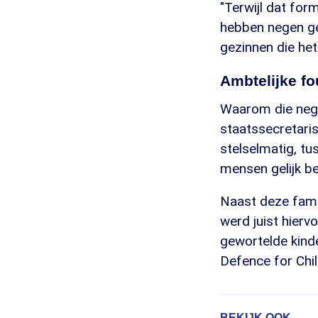
"Terwijl dat for
hebben negen ge
gezinnen die het
Ambtelijke fo
Waarom die nege
staatssecretaris
stelselmatig, t
mensen gelijk b
Naast deze famil
werd juist hierv
gewortelde kind
Defence for Chil
BEKIJK OOK