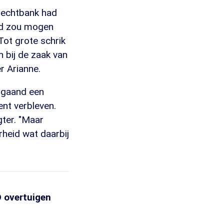
 rechtbank had
and zou mogen
Tot grote schrik
n bij de zaak van
r Arianne.
fgaand een
ent verbleven.
ter. "Maar
rheid wat daarbij
D overtuigen