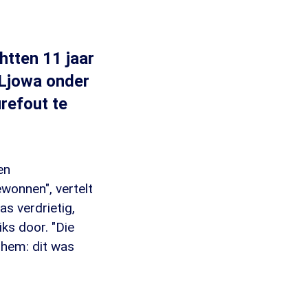
htten 11 jaar
 Ljowa onder
refout te
en
ewonnen", vertelt
s verdrietig,
ks door. "Die
k hem: dit was