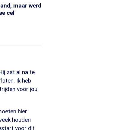
nland, maar werd
e cel'
ij zat al na te
laten. Ik heb
rijden voor jou.
moeten hier
e week houden
start voor dit