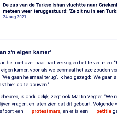
De zus van de Turkse Ishan vluchtte naar Grieke
meteen weer teruggestuurd: 'Ze zit nu in een Turks
24 aug 2021
aan z'n eigen kamer'
 het niet over haar hart verkrijgen het te vertellen. "H
eigen kamer, voor als we eenmaal het azc zouden ver
 'We gaan helemaal terug'. Ik heb gezegd: 'We gaan st
t hier op te bouwen'."
ebeuren, is onduidelijk, zegt ook Martin Vegter. "We 
ijven vragen, en laten zien dat dit gebeurt. Volgend
sfoort een
protestmars
, en er is een
petitie
ge