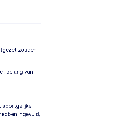
uitgezet zouden
het belang van
 soortgelijke
 hebben ingevuld,