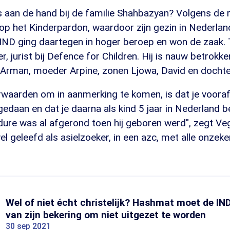
es aan de hand bij de familie Shahbazyan? Volgens de
 op het Kinderpardon, waardoor zijn gezin in Nederl
 IND ging daartegen in hoger beroep en won de zaak. 
, jurist bij Defence for Children. Hij is nauw betrokke
r Arman, moeder Arpine, zonen Ljowa, David en dochte
rwaarden om in aanmerking te komen, is dat je voora
gedaan en dat je daarna als kind 5 jaar in Nederland b
ure was al afgerond toen hij geboren werd", zegt Veg
wel geleefd als asielzoeker, in een azc, met alle onzeke
Wel of niet écht christelijk? Hashmat moet de IN
van zijn bekering om niet uitgezet te worden
30 sep 2021