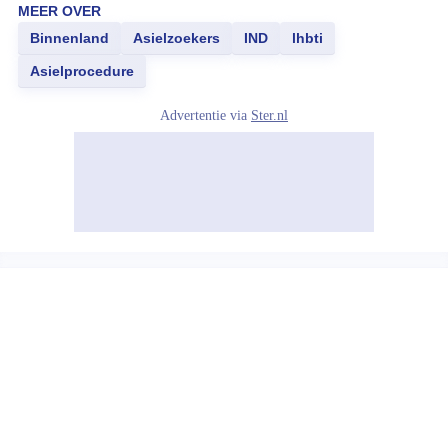
MEER OVER
Binnenland
Asielzoekers
IND
lhbti
Asielprocedure
Advertentie via
Ster.nl