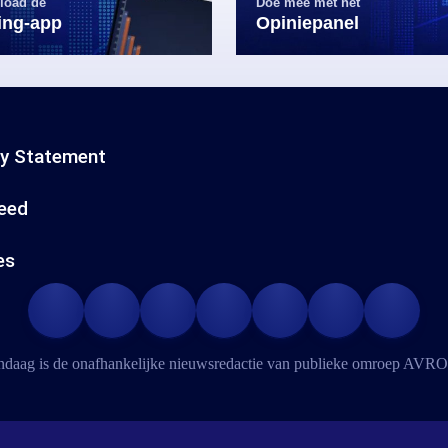
load de
Doe mee met het
ling-app
Opiniepanel
cy Statement
eed
es
daag is de onafhankelijke nieuwsredactie van publieke omroep
AVRO