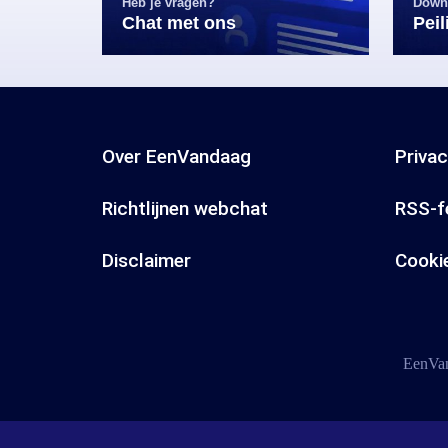
Heb je vragen?
Down
Chat met ons
Pei
Over EenVandaag
Priva
Richtlijnen webchat
RSS-f
Disclaimer
Cooki
EenVan