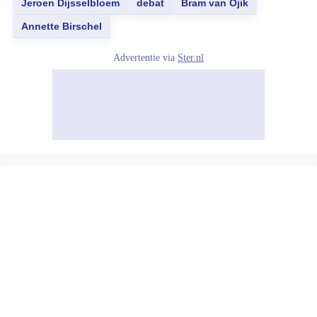
Jeroen Dijsselbloem
debat
Bram van Ojik
Annette Birschel
Advertentie via
Ster.nl