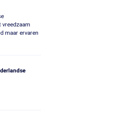
se
at vreedzaam
and maar ervaren
ederlandse