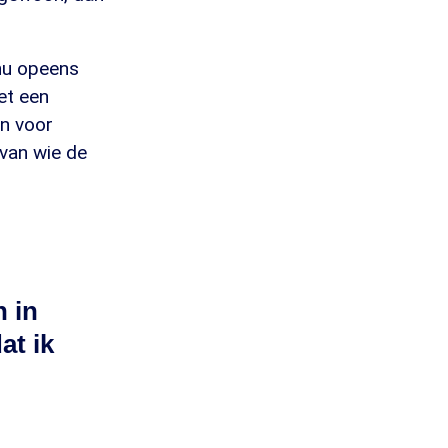
nu opeens
et een
en voor
van wie de
n in
at ik