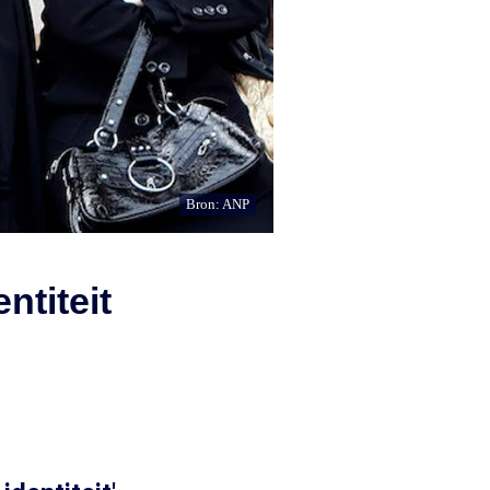
Bron: ANP
ntiteit