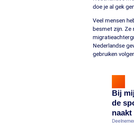
doe je al gek ge
Veel mensen heb
besmet zijn. Z
migratieachtergr
Nederlandse ge
gebruiken volgen
Bij mi
de sp
naakt
Deelnemer