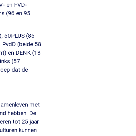
VV- en FVD-
rs (96 en 95
t), 50PLUS (85
n PvdD (beide 58
ent) en DENK (18
inks (57
roep dat de
 samenleven met
land hebben. De
eren tot 25 jaar
culturen kunnen