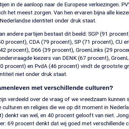
artijen in de aanloop naar de Europese verkiezingen. P
ch het meest zorgen. Van hen ervaren bijna alle kieze
Nederlandse identiteit onder druk staat.
van andere partijen bestaat dit beeld: SGP (91 procen
80 procent), CDA (79 procent), SP (71 procent), CU e
(42 procent), D66 (39 procent), GroenLinks (29 proc
e ondervraagde kiezers van DENK (67 procent), GroenL
50 procent) en PvdA (46 procent) vindt de grootste g
titeit niet onder druk staat.
menleven met verschillende culturen?
ijn verdeeld over de vraag of we vreedzaam kunnen
de culturen en religies die we op dit moment in Neder
t) denkt van wel, en 40 procent gelooft van niet. Jong
her: 69 procent denkt dat wij goed met verschillende 