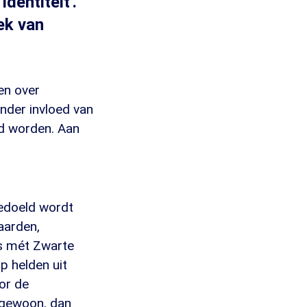
dentiteit'.
ek van
en over
nder invloed van
ld worden. Aan
bedoeld wordt
aarden,
as mét Zwarte
p helden uit
oor de
r gewoon, dan