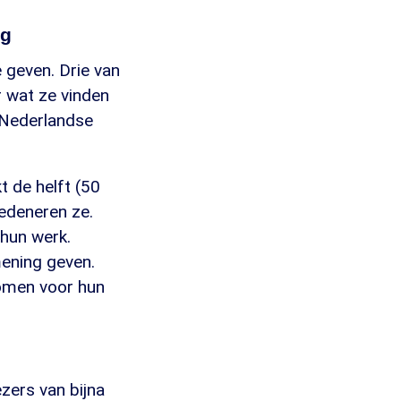
ng
e geven. Drie van
r wat ze vinden
 Nederlandse
t de helft (50
redeneren ze.
 hun werk.
mening geven.
komen voor hun
ezers van bijna