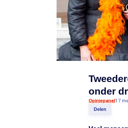
Tweederd
onder dr
Opiniepanel
17 me
Delen