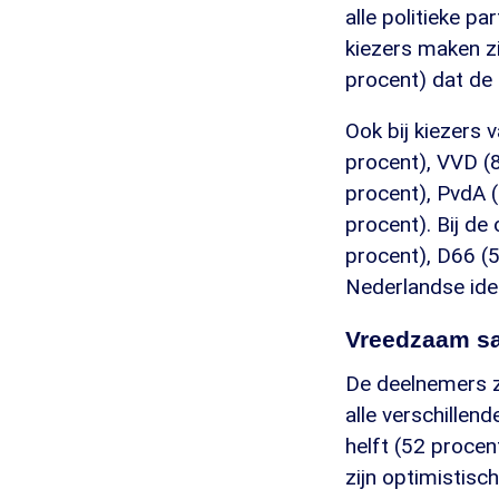
alle politieke p
kiezers maken zi
procent) dat de 
Ook bij kiezers 
procent), VVD (
procent), PvdA 
procent). Bij d
procent), D66 (
Nederlandse iden
Vreedzaam sa
De deelnemers z
alle verschillen
helft (52 procen
zijn optimistisc