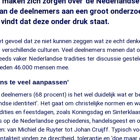
maken zich zorgen over 'de Nederlandse i
van de deelnemers aan een groot onderzo
indt dat deze onder druk staat.
et gevoel dat ze niet kunnen zeggen wat ze echt denk
verschillende culturen. Veel deelnemers menen dat o
eds vaker Nederlandse tradities ter discussie geste
deden 46.000 mensen mee.
ns te veel aanpassen'
deelnemers (68 procent) is het wel duidelijk wat er 
dse identiteit'. Het gaat om christelijke normen en w
dities en feestdagen, zoals Koningsdag en Sinterkla
ots op de Nederlandse geschiedenis, handelsgeest en o
n: van Michiel de Ruyter tot Johan Cruijff. Typisch v
aliteit vinden ze directheid, tolerantie en 'doe maa