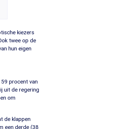
ptische kiezers
 Ook twee op de
van hun eigen
. 59 procent van
j uit de regering
emen om
at de klappen
im een derde (38