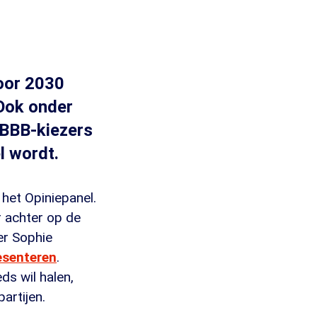
voor 2030
Ook onder
 BBB-kiezers
el wordt.
 het Opiniepanel.
 achter op de
er Sophie
esenteren
.
ds wil halen,
artijen.