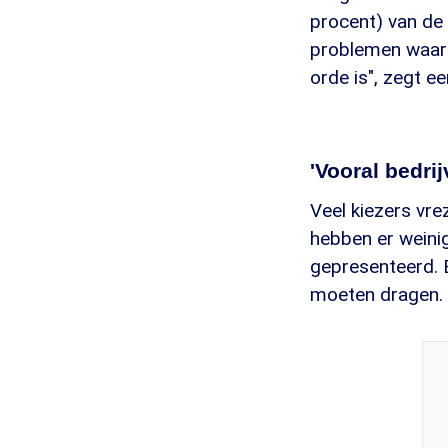
procent) van de 
problemen waar 
orde is", zegt e
'Vooral bedri
Veel kiezers vre
hebben er weinig
gepresenteerd. E
moeten dragen.