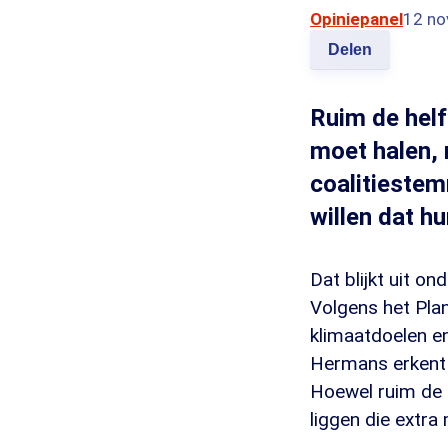
Opiniepanel
12 no
Delen
Ruim de helf
moet halen, 
coalitiestem
willen dat hu
Dat blijkt uit o
Volgens het Pla
klimaatdoelen e
Hermans erkent
Hoewel ruim de h
liggen die extra 