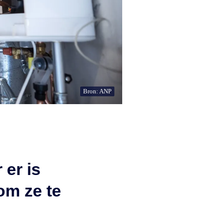
Bron: ANP
 er is
om ze te