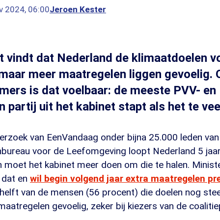
v 2024, 06:00
Jeroen Kester
t vindt dat Nederland de klimaatdoelen 
maar meer maatregelen liggen gevoelig. 
mers is dat voelbaar: de meeste PVV- en
n partij uit het kabinet stapt als het te ve
nderzoek van EenVandaag onder bijna 25.000 leden van
nbureau voor de Leefomgeving loopt Nederland 5 jaar
n moet het kabinet meer doen om die te halen. Minist
 dat en
wil begin volgend jaar extra maatregelen pr
elft van de mensen (56 procent) die doelen nog stee
maatregelen gevoelig, zeker bij kiezers van de coalitiep