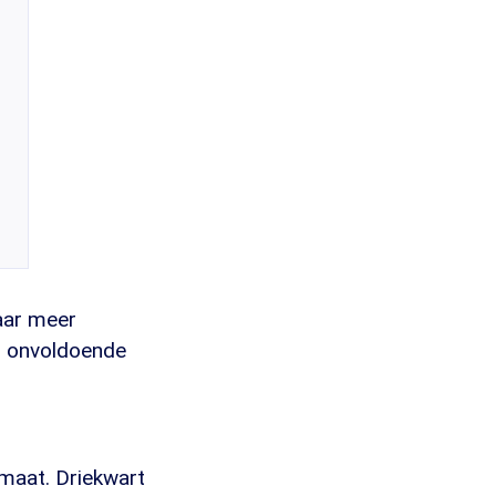
daar meer
rs onvoldoende
imaat. Driekwart