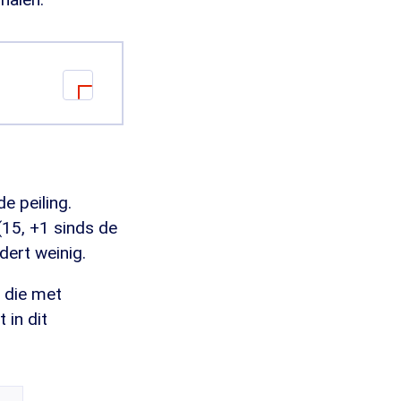
e campagne.
. Waarom
e peiling.
(15, +1 sinds de
dert weinig.
j die met
 in dit