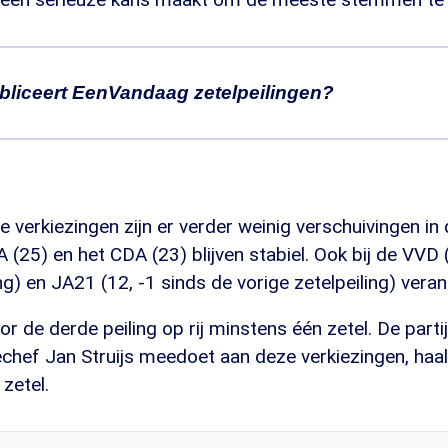
liceert EenVandaag zetelpeilingen?
ezingstijd en dus peilt EenVandaag de stemming in d
 zijn daar blij mee, maar soms krijgen we ook vragen
nlijk zetelpeilingen?
In dit artikel leggen we dat uit
.
 verkiezingen zijn er verder weinig verschuivingen in d
(25) en het CDA (23) blijven stabiel. Ook bij de VVD 
ing) en JA21 (12, -1 sinds de vorige zetelpeiling) veran
r de derde peiling op rij minstens één zetel. De parti
echef Jan Struijs meedoet aan deze verkiezingen, haalt
zetel.