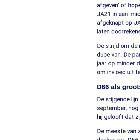
afgeven' of hop
JA21 in een 'midd
afgeknapt op JA
laten doorreken
De strijd om de 
dupe van. De part
jaar op minder da
om invloed uit t
D66 als groot
De stijgende lij
september, nog 
hij gelooft dat z
De meeste van zi
denken dat D66