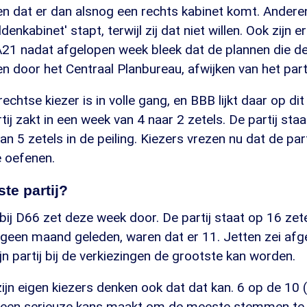
en dat er dan alsnog een rechts kabinet komt. Andere
enkabinet' stapt, terwijl zij dat niet willen. Ook zijn e
21 nadat afgelopen week bleek dat de plannen die de 
en door het Centraal Planbureau, afwijken van het pa
rechtse kiezer is in volle gang, en BBB lijkt daar op d
ij zakt in een week van 4 naar 2 zetels. De partij staat
n 5 zetels in de peiling. Kiezers vrezen nu dat de part
e oefenen.
ste partij?
n bij D66 zet deze week door. De partij staat op 16 zete
geen maand geleden, waren dat er 11. Jetten zei afg
ijn partij bij de verkiezingen de grootste kan worden.
jn eigen kiezers denken ook dat dat kan. 6 op de 10 
 een serieuze kans maakt om de meeste stemmen te 