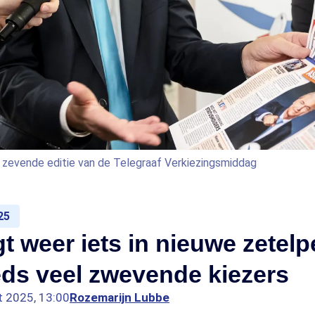
e zevende editie van de Telegraaf Verkiezingsmiddag
25
gt weer iets in nieuwe zetelpe
ds veel zwevende kiezers
t 2025, 13:00
Rozemarijn Lubbe