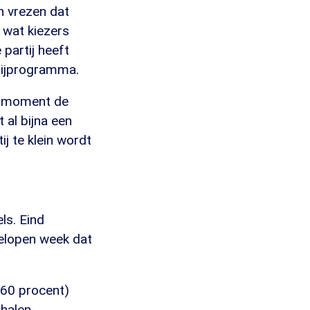
n vrezen dat
r wat kiezers
partij heeft
rtijprogramma.
it moment de
 al bijna een
ij te klein wordt
ls. Eind
elopen week dat
(60 procent)
halen.