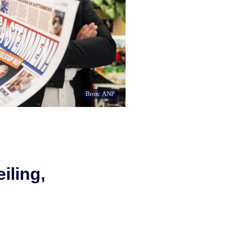
Bron: ANP
iling,