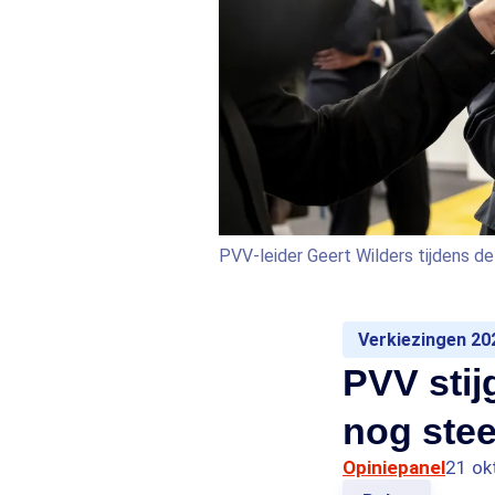
PVV-leider Geert Wilders tijdens d
Verkiezingen 20
PVV stij
nog stee
Opiniepanel
21 ok