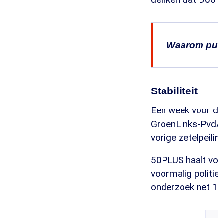
Waarom pub
Het is verki
Veel kijkers
Stabiliteit
doen we eige
Een week voor de
GroenLinks-PvdA 
vorige zetelpeil
50PLUS haalt voo
voormalig politi
onderzoek net 1 