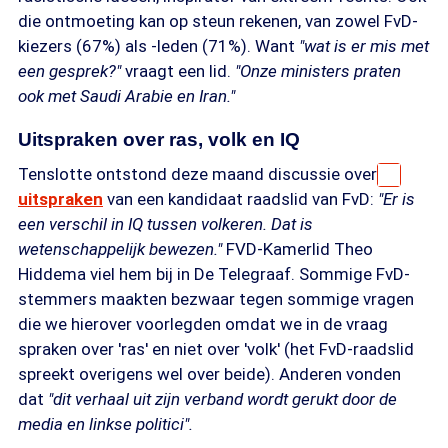
die ontmoeting kan op steun rekenen, van zowel FvD-
kiezers (67%) als -leden (71%). Want
"wat is er mis met
een gesprek?"
vraagt een lid.
"Onze ministers praten
ook met Saudi Arabie en Iran."
Uitspraken over ras, volk en IQ
Tenslotte ontstond deze maand discussie over
uitspraken
van een kandidaat raadslid van FvD:
"Er is
een verschil in IQ tussen volkeren. Dat is
wetenschappelijk bewezen."
FVD-Kamerlid Theo
Hiddema viel hem bij in De Telegraaf. Sommige FvD-
stemmers maakten bezwaar tegen sommige vragen
die we hierover voorlegden omdat we in de vraag
spraken over 'ras' en niet over 'volk' (het FvD-raadslid
spreekt overigens wel over beide). Anderen vonden
dat
"dit verhaal uit zijn verband wordt gerukt door de
media en linkse politici".