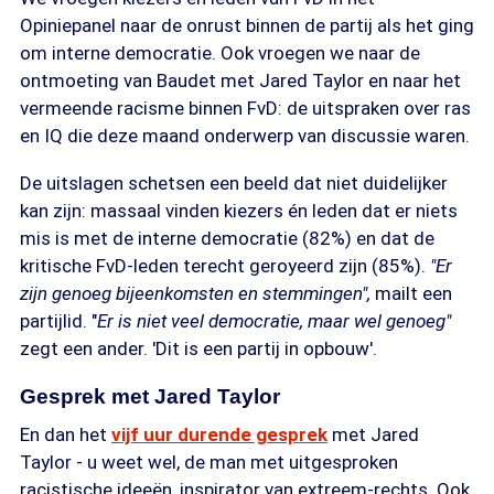
Opiniepanel naar de onrust binnen de partij als het ging
om interne democratie. Ook vroegen we naar de
ontmoeting van Baudet met Jared Taylor en naar het
vermeende racisme binnen FvD: de uitspraken over ras
en IQ die deze maand onderwerp van discussie waren.
De uitslagen schetsen een beeld dat niet duidelijker
kan zijn: massaal vinden kiezers én leden dat er niets
mis is met de interne democratie (82%) en dat de
kritische FvD-leden terecht geroyeerd zijn (85%).
"Er
zijn genoeg bijeenkomsten en stemmingen",
mailt een
partijlid. "
Er is niet veel democratie, maar wel genoeg"
zegt een ander. 'Dit is een partij in opbouw'.
Gesprek met Jared Taylor
En dan het
vijf uur durende gesprek
met Jared
Taylor - u weet wel, de man met uitgesproken
racistische ideeën, inspirator van extreem-rechts. Ook