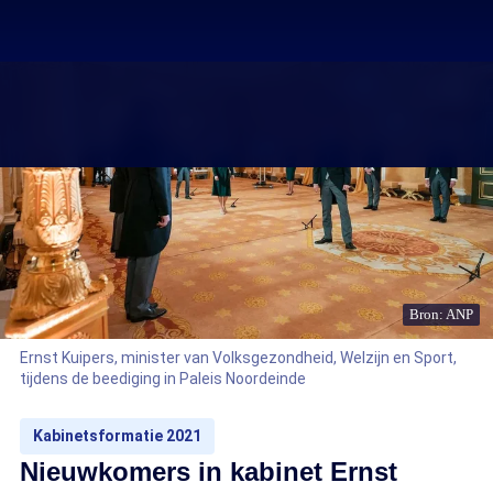
Bron: ANP
Ernst Kuipers, minister van Volksgezondheid, Welzijn en Sport,
tijdens de beediging in Paleis Noordeinde
Kabinetsformatie 2021
Nieuwkomers in kabinet Ernst