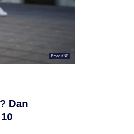
Bron: ANP
d? Dan
 10