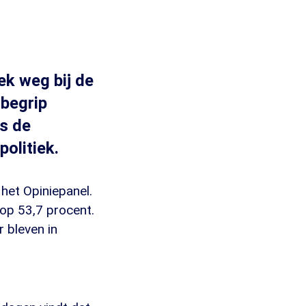
ek weg bij de
 begrip
rs de
olitiek.
het Opiniepanel.
 op 53,7 procent.
 bleven in