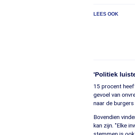
LEES OOK
'Politiek luiste
15 procent heef
gevoel van onvre
naar de burgers l
Bovendien vinde
kan zijn. "Elke 
stemmen is ook '