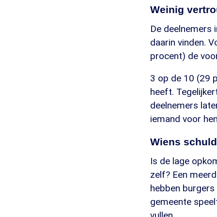
Weinig vertr
De deelnemers i
daarin vinden. V
procent) de voo
3 op de 10 (29 p
heeft. Tegelijk
deelnemers late
iemand voor hen
Wiens schul
Is de lage opkom
zelf? Een meerde
hebben burgers 
gemeente speelt.
vullen.