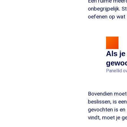
Een ruime meer
onbegrijpelijk. 
oefenen op wat 
Als je
gewoo
Panellid 
Bovendien moete
beslissen, is e
gevochten is en l
vindt, moet je 