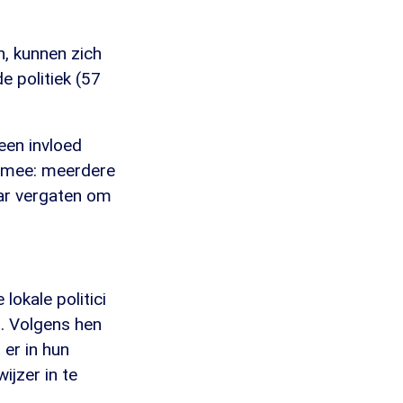
, kunnen zich
 politiek (57
een invloed
n mee: meerdere
ar vergaten om
lokale politici
t. Volgens hen
er in hun
jzer in te