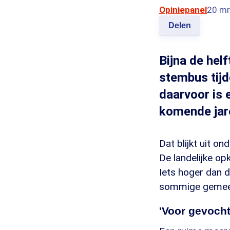
Opiniepanel
20 mr
Delen
Bijna de hel
stembus tijd
daarvoor is 
komende jare
Dat blijkt uit o
De landelijke op
Iets hoger dan d
sommige gemeen
'Voor gevocht