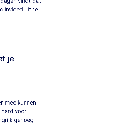
dagen vindt dat
 invloed uit te
t je
ver mee kunnen
 hard voor
angrijk genoeg