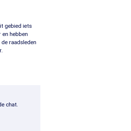
it gebied iets
ar en hebben
t de raadsleden
r.
de chat.