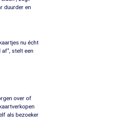
ar duurder en
kaartjes nu écht
 af", stelt een
orgen over of
 kaartverkopen
elf als bezoeker
.