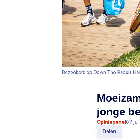
Bezoekers op Down The Rabbit Ho
Moeizame
jonge be
Opiniepanel
07 ju
Delen