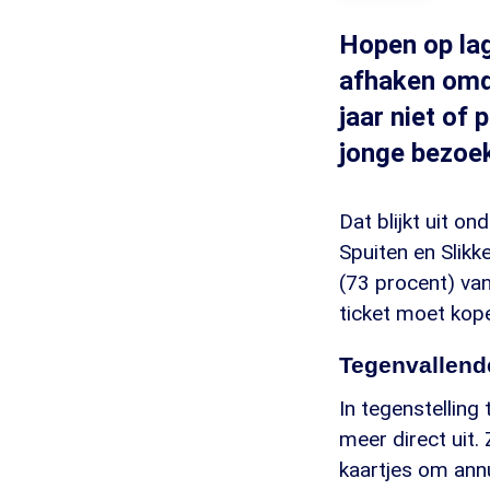
Hopen op lag
afhaken omda
jaar niet of 
jonge bezoek
Dat blijkt uit 
Spuiten en Slikk
(73 procent) van
ticket moet kop
Tegenvallende
In tegenstelling
meer direct uit.
kaartjes om ann