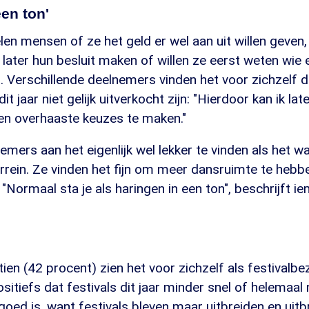
een ton'
len mensen of ze het geld er wel aan uit willen geven
 later hun besluit maken of willen ze eerst weten wie 
Verschillende deelnemers vinden het voor zichzelf da
it jaar niet gelijk uitverkocht zijn: "Hierdoor kan ik lat
een overhaaste keuzes te maken."
mers aan het eigenlijk wel lekker te vinden als het w
errein. Ze vinden het fijn om meer dansruimte te hebbe
 "Normaal sta je als haringen in een ton", beschrijft i
tien (42 procent) zien het voor zichzelf als festivalb
ositiefs dat festivals dit jaar minder snel of helemaal 
 goed is, want festivals bleven maar uitbreiden en uitb