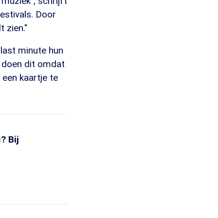
muziek", schrijft
estivals. Door
t zien."
 last minute hun
n doen dit omdat
een kaartje te
? Bij