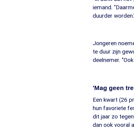
iemand. "Daarmee
duurder worden.
Jongeren noemen 
te duur zijn gewo
deelnemer. "Ook 
'Mag geen tr
Een kwart (26 pr
hun favoriete f
dit jaar zo tege
dan ook vooral al