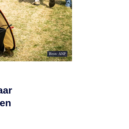
Bron: ANP
aar
len