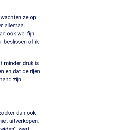
, wachten ze op
er allemaal
n ook wel fijn
er beslissen of ik
at minder druk is
n en dat de rijen
emand zijn
ezoeker dan ook
niet uitverkopen.
reiden", zegt