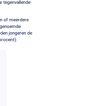
e tegenvallende
één of meerdere
t genoemde
inden jongeren de
procent).