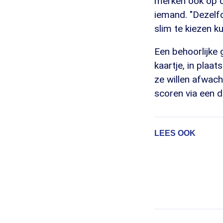
merken ook op da
iemand. "Dezelfd
slim te kiezen kun
Een behoorlijke 
kaartje, in pla
ze willen afwac
scoren via een 
LEES OOK