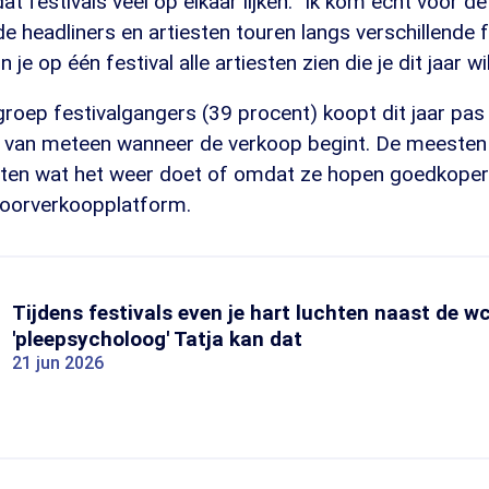
t festivals veel op elkaar lijken. "Ik kom echt voor de 
e headliners en artiesten touren langs verschillende f
 je op één festival alle artiesten zien die je dit jaar wil
groep festivalgangers (39 procent) koopt dit jaar pas
ats van meteen wanneer de verkoop begint. De meeste
hten wat het weer doet of omdat ze hopen goedkoper 
doorverkoopplatform.
Tijdens festivals even je hart luchten naast de wc
'pleepsycholoog' Tatja kan dat
21 jun 2026