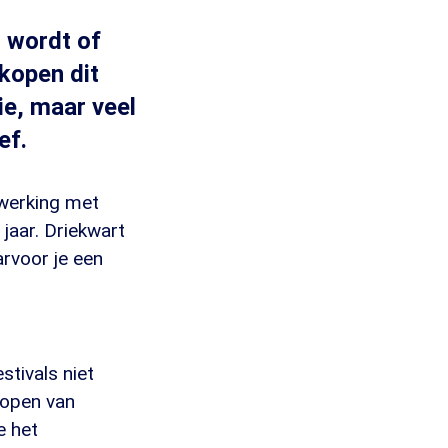
r wordt of
kopen dit
tie, maar veel
ef.
nwerking met
jaar. Driekwart
arvoor je een
stivals niet
kopen van
e het