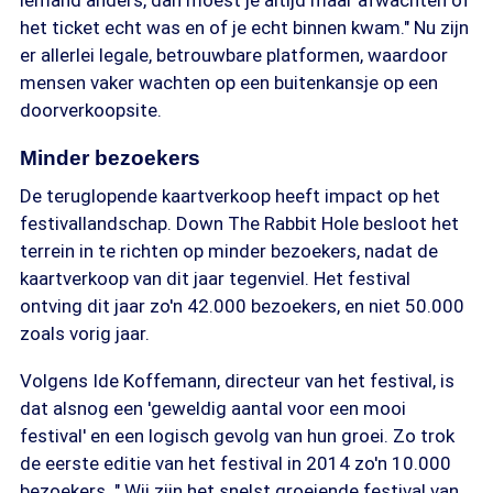
iemand anders, dan moest je altijd maar afwachten of
het ticket echt was en of je echt binnen kwam." Nu zijn
er allerlei legale, betrouwbare platformen, waardoor
mensen vaker wachten op een buitenkansje op een
doorverkoopsite.
Minder bezoekers
De teruglopende kaartverkoop heeft impact op het
festivallandschap. Down The Rabbit Hole besloot het
terrein in te richten op minder bezoekers, nadat de
kaartverkoop van dit jaar tegenviel. Het festival
ontving dit jaar zo'n 42.000 bezoekers, en niet 50.000
zoals vorig jaar.
Volgens Ide Koffemann, directeur van het festival, is
dat alsnog een 'geweldig aantal voor een mooi
festival' en een logisch gevolg van hun groei. Zo trok
de eerste editie van het festival in 2014 zo'n 10.000
bezoekers. " Wij zijn het snelst groeiende festival van