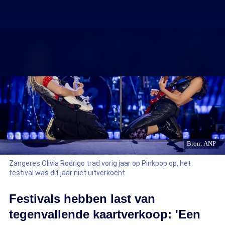
Bron: ANP
Zangeres Olivia Rodrigo trad vorig jaar op Pinkpop op, het
festival was dit jaar niet uitverkocht
Festivals hebben last van
tegenvallende kaartverkoop: 'Een