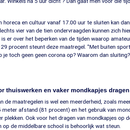
. Winkels na 5 uur dicht ? Dan gaat men vóór die ti
 horeca en cultuur vanaf 17.00 uur te sluiten kan da
lechts vier van de tien ondervraagden kunnen zich hie
 is er over het beperken van de tijden waarop amate
 29 procent steunt deze maatregel. "Met buiten sport
op je toch geen geen corona op? Waarom dan sluiting?
or thuiswerken en vaker mondkapjes dragen
an de maatregelen is wel een meerderheid, zoals mee
,5 meter afstand (81 procent) en het gebruik van mon
r plekken. Ook voor het dragen van mondkapjes op d
 op de middelbare school is behoorlijk wat steun.