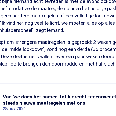
at bijna niemand echt tevreden is met de avondlockdow
tief omdat ze de maatregelen binnen het huidige pakk
geen hardere maatregelen of een volledige lockdown,
"Ik vind het nog veel te licht, we moeten alles op alle
nhuispersoneel", zegt iemand.
pt om strengere maatregelen is gegroeid: 2 weken gel
 de 'milde lockdown', vond nog een derde (35 procent
 Deze deelnemers willen liever een paar weken doorbi
 klap toe te brengen dan doormodderen met halfslach
Van 'we doen het samen' tot lijnrecht tegenover el
steeds nieuwe maatregelen met ons
28 nov 2021