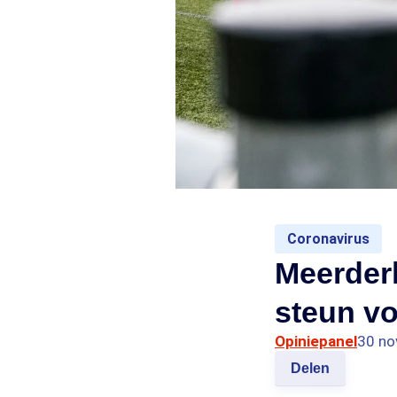
Coronavirus
Meerder
steun vo
Opiniepanel
30 no
Delen