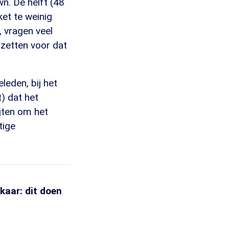
n. De helft (48
et te weinig
 vragen veel
s zetten voor dat
eden, bij het
) dat het
jten om het
tige
kaar: dit doen