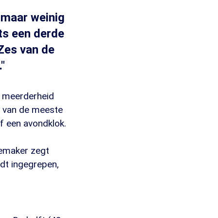
 maar weinig
ts een derde
 Zes van de
"
ke meerderheid
un van de meeste
f een avondklok.
demaker zegt
rdt ingegrepen,