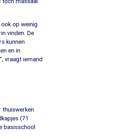
jd toch massaal
n ook op weinig
rin vinden. De
urs kunnen
en en in
", vraagt iemand
r thuiswerken
dkapjes (71
e basisschool