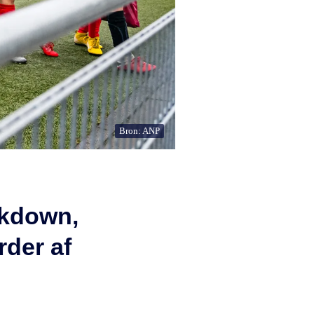
Bron: ANP
ckdown,
rder af