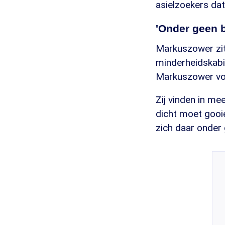
asielzoekers da
'Onder geen 
Markuszower zit
minderheidskabi
Markuszower voo
Zij vinden in m
dicht moet gooie
zich daar onder 