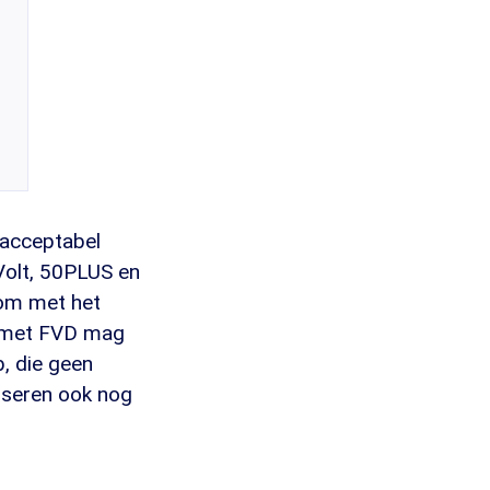
acceptabel
 Volt, 50PLUS en
 om met het
n: met FVD mag
b, die geen
iseren ook nog