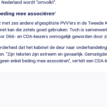
t Nederland wordt "omvolkt".
beding mee associëren'
 met zes andere afgesplitste PVV'ers in de Tweede 
net kan die zetels goed gebruiken. Toch is samenwer
r D66- en CDA-kiezers onmogelijk geworden door zij
eerderheid dat het kabinet de deur naar onderhandeli
n. "Zijn teksten zijn extreem en gevaarlijk. Gematigd
geen enkel beding mee associëren", vertelt een CDA-k