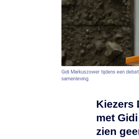
Gidi Markuszower tijdens een debat
samenleving.
Kiezers
met Gid
zien gee