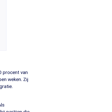
0 procent van
pen weken. Zij
ratie.
Als
j partijen die