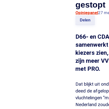
gestopt
Opiniepanel
27 me
Delen
D66- en CDA-
samenwerkt 
kiezers zien
zijn meer V
met PRO.
Dat blijkt uit o
deed de afgelop
vluchtelingen "
Nederland zoude