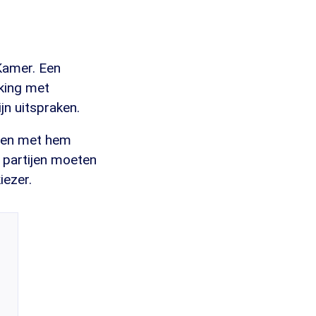
Kamer. Een
king met
n uitspraken.
ngen met hem
e partijen moeten
iezer.