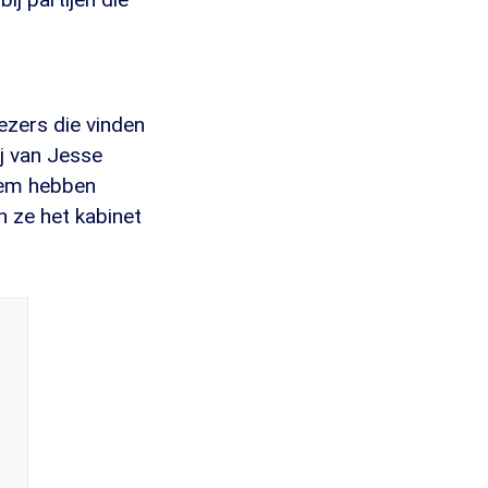
ezers die vinden
j van Jesse
leem hebben
n ze het kabinet