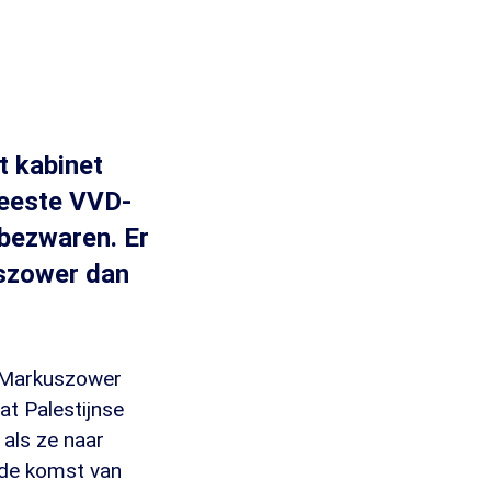
t kabinet
eeste VVD-
 bezwaren. Er
szower dan
. Markuszower
t Palestijnse
als ze naar
 de komst van