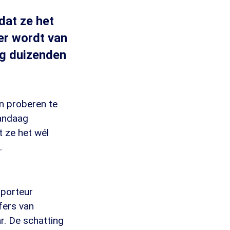
dat ze het
er wordt van
ng duizenden
n proberen te
Vandaag
t ze het wél
.
porteur
fers van
r. De schatting