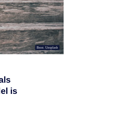
Bron: Unsplash
als
l is