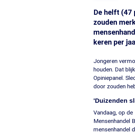
De helft (47
zouden merk
mensenhandel
keren per jaa
Jongeren vermoe
houden. Dat bli
Opiniepanel. Sle
door zouden heb
'Duizenden sl
Vandaag, op de 
Mensenhandel Bo
mensenhandel de 