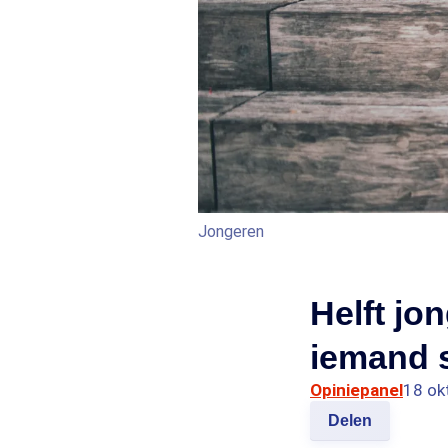
Jongeren
Helft jo
iemand s
Opiniepanel
18 ok
Delen