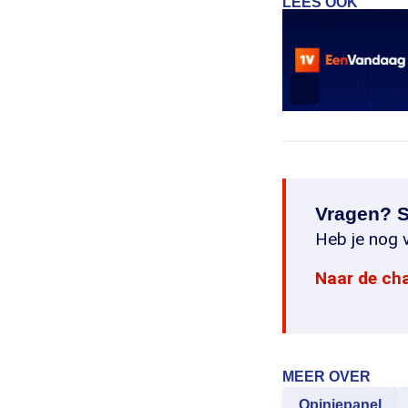
LEES OOK
Vragen? S
Heb je nog v
Naar de ch
MEER OVER
Opiniepanel