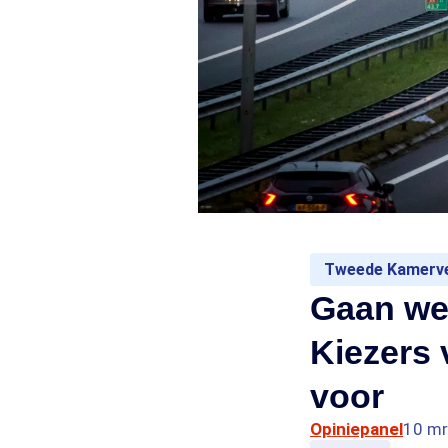
Tweede Kamerve
Gaan we 
Kiezers v
voor
Opiniepanel
10 mr