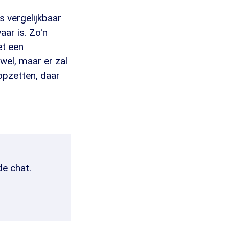
s vergelijkbaar
aar is. Zo'n
et een
wel, maar er zal
opzetten, daar
de chat.