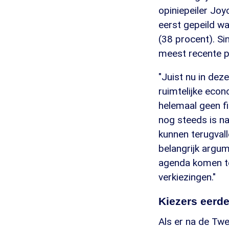
opiniepeiler Joy
eerst gepeild w
(38 procent). Si
meest recente pe
"Juist nu in dez
ruimtelijke econ
helemaal geen fi
nog steeds is n
kunnen terugvall
belangrijk argum
agenda komen te
verkiezingen."
Kiezers eerder
Als er na de Tw