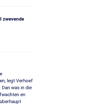
el zwevende
de
n, legt Verhoef
 Dan was in die
 afwachten en
r überhaupt