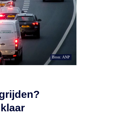
Bron: ANP
grijden?
 klaar