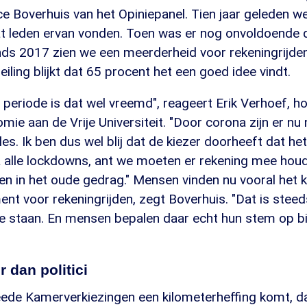
ce Boverhuis van het Opiniepanel. Tien jaar geleden w
at leden ervan vonden. Toen was er nog onvoldoende 
nds 2017 zien we een meerderheid voor rekeningrijden
iling blijkt dat 65 procent het een goed idee vindt.
e periode is dat wel vreemd", reageert Erik Verhoef, h
omie aan de Vrije Universiteit. "Door corona zijn er nu 
les. Ik ben dus wel blij dat de kiezer doorheeft dat he
a alle lockdowns, ant we moeten er rekening mee ho
en in het oude gedrag." Mensen vinden nu vooral het 
ent voor rekeningrijden, zegt Boverhuis. "Dat is stee
 staan. En mensen bepalen daar echt hun stem op bi
 dan politici
eede Kamerverkiezingen een kilometerheffing komt, d