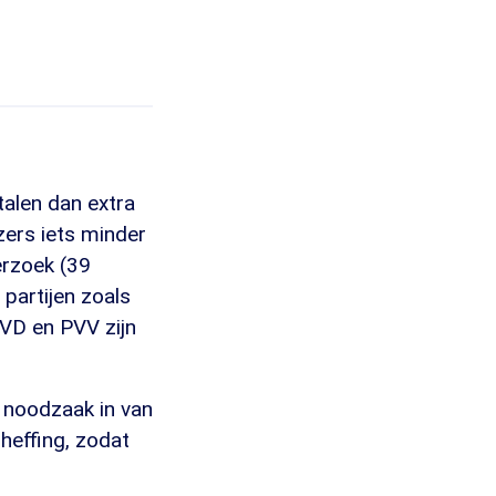
talen dan extra
ezers iets minder
erzoek (39
j partijen zoals
VVD en PVV zijn
 noodzaak in van
heffing, zodat