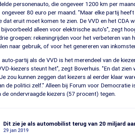
elde personenauto, die ongeveer 1200 km per maand
 ongeveer 80 euro per maand. "Maar elke partij heeft 
oe dat eruit moet komen te zien. De VVD en het CDA wi
 bijvoorbeeld alleen voor elektrische auto's", zegt hoo
k drie groepen: rekeningrijden voor het verbeteren van h
talen naar gebruik, of voor het genereren van inkomsten
 auto-partij als de VVD is het merendeel van de kieze
VD-kiezers steunt het", zegt Boverhuis. "En dat zien w
. Je zou kunnen zeggen dat kiezers al eerder klaar wa
n de politici zelf." Alleen bij Forum voor Democratie i
 de ondervraagde kiezers (57 procent) tegen.
Dit zie je als automobilist terug van 20 miljard a
29 jan 2019