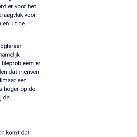
erd er voor het
draagvlak voor
 en uit de
oogleraar
namelijk
t fileprobleem er
uden dat mensen
klimaat een
ds hoger op de
j de
an komt dat