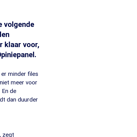
e volgende
den
r klaar voor,
piniepanel.
 er minder files
 niet meer voor
. En de
rdt dan duurder
, zegt