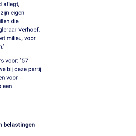
 aflegt,
zijn eigen
llen die
gleraar Verhoef.
et milieu, voor
."
rs voor: "57
e bij deze partij
ren voor
s een
an belastingen