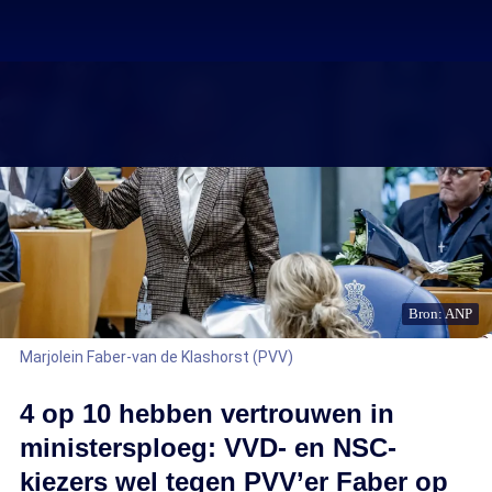
Bron: ANP
Marjolein Faber-van de Klashorst (PVV)
4 op 10 hebben vertrouwen in
ministersploeg: VVD- en NSC-
kiezers wel tegen PVV’er Faber op