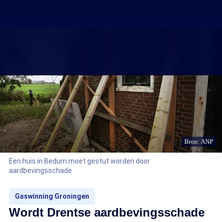
Bron: ANP
Een huis in Bedum moet gestut worden door
aardbevingsschade
Gaswinning Groningen
Wordt Drentse aardbevingsschade