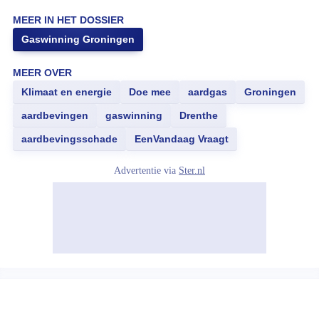
MEER IN HET DOSSIER
Gaswinning Groningen
MEER OVER
Klimaat en energie
Doe mee
aardgas
Groningen
aardbevingen
gaswinning
Drenthe
aardbevingsschade
EenVandaag Vraagt
Advertentie via
Ster.nl