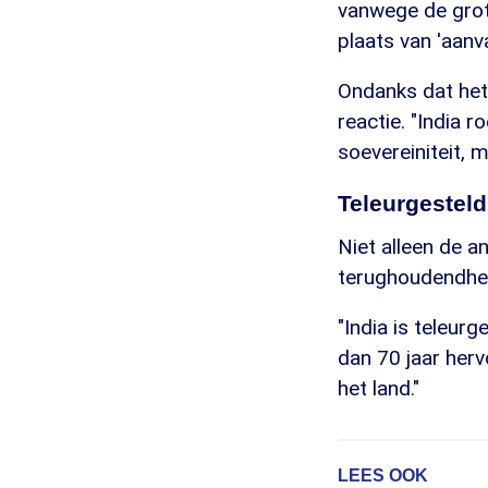
vanwege de grote
plaats van 'aanval
Ondanks dat het 
reactie. "India 
soevereiniteit, 
Teleurgesteld
Niet alleen de a
terughoudendhei
"India is teleurg
dan 70 jaar herv
het land."
LEES OOK