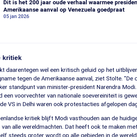
Dit is het 200 jaar oude verhaal waarmee presid
Amerikaanse aanval op Venezuela goedpraat
05 jan 2026
kritiek
nkt daarentegen wel een kritisch geluid op het uitblijv
ingname tegen de Amerikaanse aanval, ziet Stolte. "De 
rker standpunt van minister-president Narendra Modi.
jd een voorvechter van nationale soevereiniteit is gewe
e VS in Delhi waren ook protestacties afgelopen dag
nlandse kritiek blijft Modi vasthouden aan de huidig
 van alle wereldmachten. Dat heeft ook te maken met 
zelf steeds groter wordt op alle gebieden in de wereld