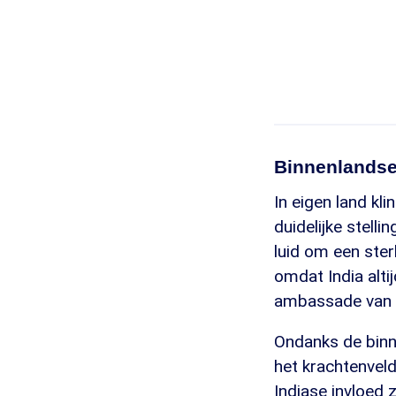
Binnenlandse 
In eigen land kli
duidelijke stell
luid om een ste
omdat India alti
ambassade van d
Ondanks de binne
het krachtenveld
Indiase invloed 