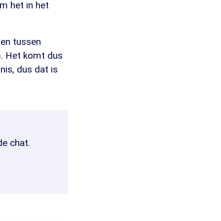
m het in het
den tussen
p. Het komt dus
is, dus dat is
de chat.