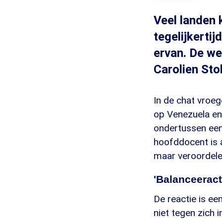
Veel landen 
tegelijkerti
ervan. De we
Carolien Stol
In de chat vroeg
op Venezuela en
ondertussen een o
hoofddocent is a
maar veroordelen
'Balanceeract
De reactie is ee
niet tegen zich 