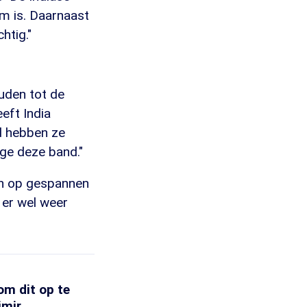
rm is. Daarnaast
htig."
uden tot de
eft India
d hebben ze
ege deze band."
aan op gespannen
n er wel weer
m dit op te
jmir