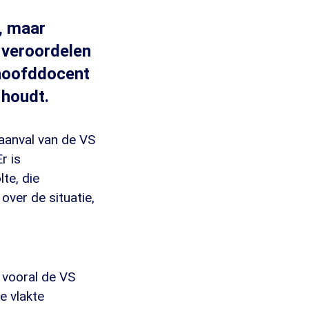
, maar
t veroordelen
 hoofddocent
 houdt.
 aanval van de VS
r is
lte, die
over de situatie,
 vooral de VS
e vlakte