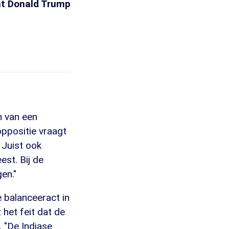
ent Donald Trump
en van een
oppositie vraagt
 Juist ook
est. Bij de
en."
e balanceeract in
het feit dat de
. "De Indiase