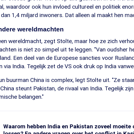
al, waardoor ook hun invloed cultureel en politiek eno
an 1,4 miljard inwoners. Dat alleen al maakt hen mac
andere wereldmachten
een wereldmacht, zegt Stolte, maar hoe ze zich verho
hten is niet zo simpel uit te leggen. "Van oudsher he
and. Een deel van de Europese sancties voor Ruslan
via India. Tegelijk zet de VS ook druk op India vanw
un buurman China is complex, legt Stolte uit. "Ze st
China steunt Pakistan, de rivaal van India. Tegelijk zij
ische belangen."
Waarom hebben India en Pakistan zoveel moeite o
lossen? En andere vragen over het conflict in Kas