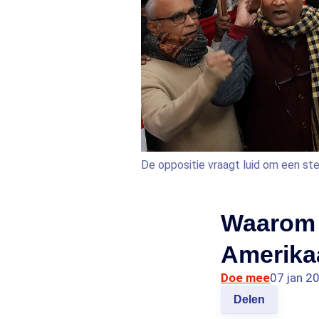
De oppositie vraagt luid om een st
Waarom I
Amerika
Doe mee
07 jan 2
Delen