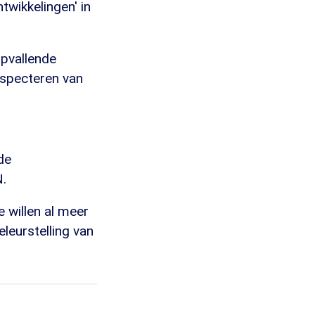
twikkelingen' in
opvallende
respecteren van
de
N.
e willen al meer
leurstelling van