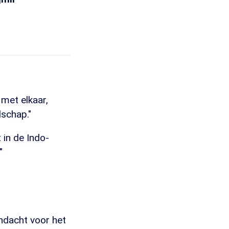
met elkaar,
dschap."
t in de Indo-
"
andacht voor het