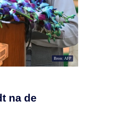
Bron: AFP
t na de