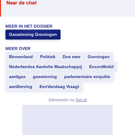
Naar de chat
MEER IN HET DOSSIER
Gaswinning Groningen
MEER OVER
Binnenland
Politiek
Doe mee
Groningen
Nederlandse Aardolie Maatschappij
ExxonMobil
aardgas
gaswinning
parlementaire enquête
aardbeving
EenVandaag Vraagt
Advertentie via
Ster.nl