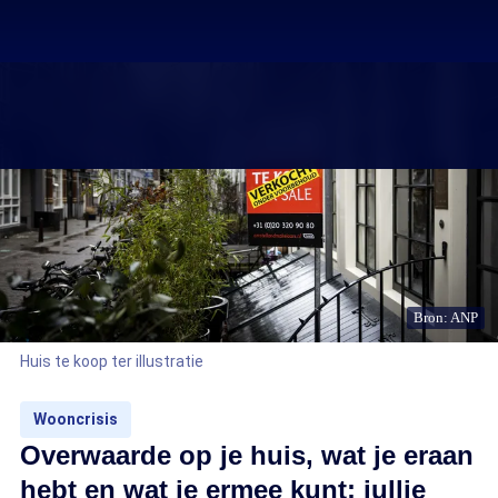
Bron: ANP
Huis te koop ter illustratie
Wooncrisis
Overwaarde op je huis, wat je eraan
hebt en wat je ermee kunt: jullie