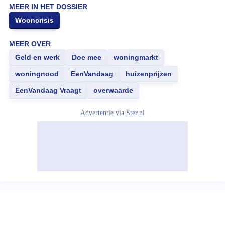
MEER IN HET DOSSIER
Wooncrisis
MEER OVER
Geld en werk
Doe mee
woningmarkt
woningnood
EenVandaag
huizenprijzen
EenVandaag Vraagt
overwaarde
Advertentie via
Ster.nl